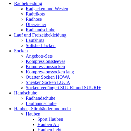
Radbekleidung
Radjacken und Westen
Radtrikots
Radhose
Überzieher
Radhandschuhe
Lauf und Freizeitbekleidung
Laufshirts
Softshell Jacken
Socken
Angebots-Sets
Kompressionssleeves
Kompressionssocken
Kompressionssocken lang
Quarter Socken HOWA
Sneaker-Socken LUCA
Socken verlängert SUURI und SUURI+
Handschuhe
Radhandschuhe
Laufhandschuhe
Hauben, Stirnbänder und mehr
Hauben
Sport Hauben
Hauben Air
Hauben light