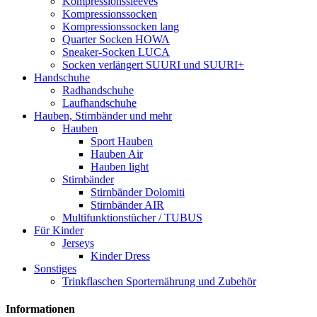
Kompressionssleeves
Kompressionssocken
Kompressionssocken lang
Quarter Socken HOWA
Sneaker-Socken LUCA
Socken verlängert SUURI und SUURI+
Handschuhe
Radhandschuhe
Laufhandschuhe
Hauben, Stirnbänder und mehr
Hauben
Sport Hauben
Hauben Air
Hauben light
Stirnbänder
Stirnbänder Dolomiti
Stirnbänder AIR
Multifunktionstücher / TUBUS
Für Kinder
Jerseys
Kinder Dress
Sonstiges
Trinkflaschen Sporternährung und Zubehör
Informationen