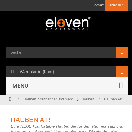
Kontakt
Anmelden
Warenkorb
(Leer)
MENÜ
Hauben, Stirnbänder und mehr
Hauben
Hauben Air
HAUBEN AIR
Eine NEUE komfortable Haube, die für den Renneinsatz und
für intensive Sportaktivitäten geeignet ist. Die Haube wird