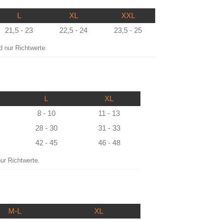
L
XL
XXL
21,5 - 23
22,5 - 24
23,5 - 25
d nur Richtwerte.
L
XL
8 - 10
11 - 13
28 - 30
31 - 33
42 - 45
46 - 48
ur Richtwerte.
M-L
XL