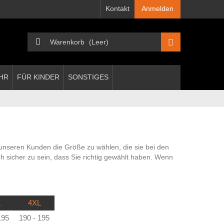
Kontakt
Anmelden
Warenkorb
(Leer)
HR
FÜR KINDER
SONSTIGES
 unseren Kunden die Größe zu wählen, die sie bei den
h sicher zu sein, dass Sie richtig gewählt haben. Wenn
L
4XL
195
190 - 195