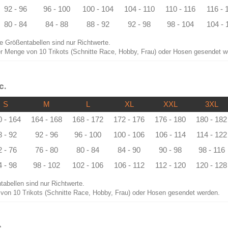
92 - 96
96 - 100
100 - 104
104 - 110
110 - 116
116 - 
80 - 84
84 - 88
88 - 92
92 - 98
98 - 104
104 - 
e Größentabellen sind nur Richtwerte.
er Menge von 10 Trikots (Schnitte Race, Hobby, Frau) oder Hosen gesendet w
c.
S
M
L
XL
XXL
3XL
0 - 164
164 - 168
168 - 172
172 - 176
176 - 180
180 - 182
8 - 92
92 - 96
96 - 100
100 - 106
106 - 114
114 - 122
2 - 76
76 - 80
80 - 84
84 - 90
90 - 98
98 - 116
4 - 98
98 - 102
102 - 106
106 - 112
112 - 120
120 - 128
tabellen sind nur Richtwerte.
von 10 Trikots (Schnitte Race, Hobby, Frau) oder Hosen gesendet werden.
.