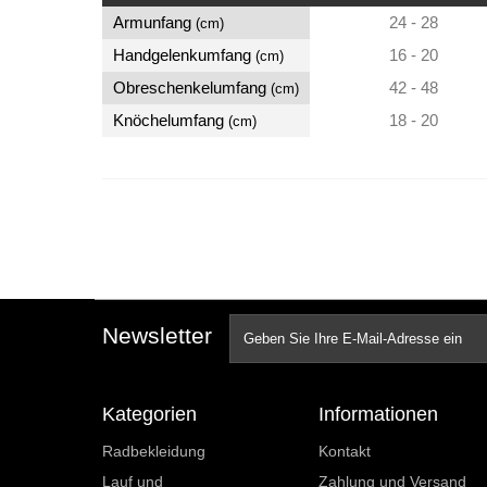
Armunfang
24 - 28
(cm)
Handgelenkumfang
16 - 20
(cm)
Obreschenkelumfang
42 - 48
(cm)
Knöchelumfang
18 - 20
(cm)
Newsletter
Kategorien
Informationen
Radbekleidung
Kontakt
Lauf und
Zahlung und Versand