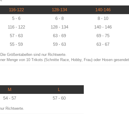
116-122
128-134
140-146
5 - 6
6 - 8
8 - 10
116 - 122
128 - 134
140 - 146
57 - 63
63 - 69
69 - 75
55 - 59
59 - 63
63 - 67
Die Größentabellen sind nur Richtwerte.
iner Menge von 10 Trikots (Schnitte Race, Hobby, Frau) oder Hosen gesende
M
L
54 - 57
57 - 60
nur Richtwerte.