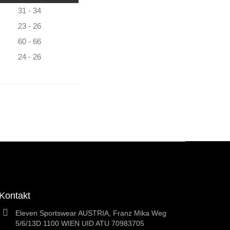
31 - 34
23 - 26
60 - 66
24 - 26
Kontakt
Eleven Sportswear AUSTRIA, Franz Mika Weg
5/6/13D 1100 WIEN UID ATU 70983705