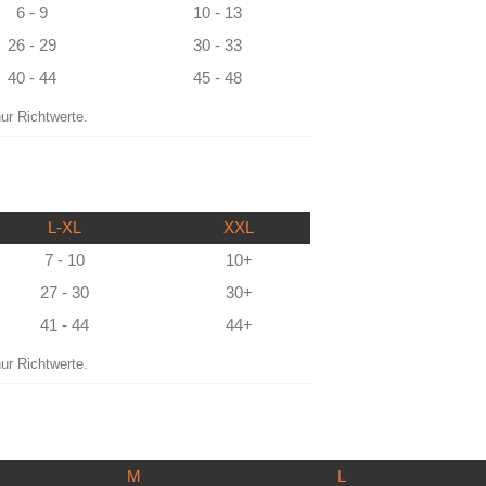
6 - 9
10 - 13
26 - 29
30 - 33
40 - 44
45 - 48
ur Richtwerte.
L-XL
XXL
7 - 10
10+
27 - 30
30+
41 - 44
44+
ur Richtwerte.
M
L