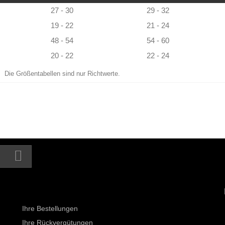
27 - 30
29 - 32
19 - 22
21 - 24
48 - 54
54 - 60
20 - 22
22 - 24
Die Größentabellen sind nur Richtwerte.
Ihr Kundenbereich
Ihre Bestellungen
Ihre Rückvergütungen