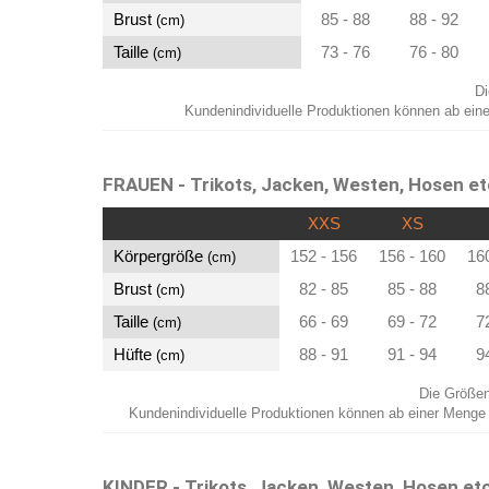
Brust
85 - 88
88 - 92
(cm)
Taille
73 - 76
76 - 80
(cm)
Di
Kundenindividuelle Produktionen können ab ein
FRAUEN - Trikots, Jacken, Westen, Hosen et
XXS
XS
Körpergröße
152 - 156
156 - 160
16
(cm)
Brust
82 - 85
85 - 88
8
(cm)
Taille
66 - 69
69 - 72
7
(cm)
Hüfte
88 - 91
91 - 94
9
(cm)
Die Größen
Kundenindividuelle Produktionen können ab einer Menge 
KINDER - Trikots, Jacken, Westen, Hosen etc