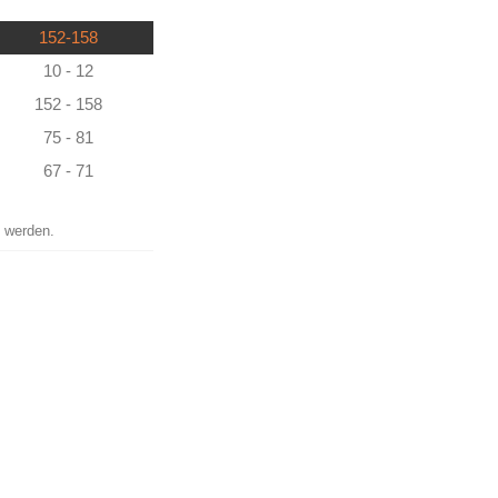
152-158
10 - 12
152 - 158
75 - 81
67 - 71
t werden.