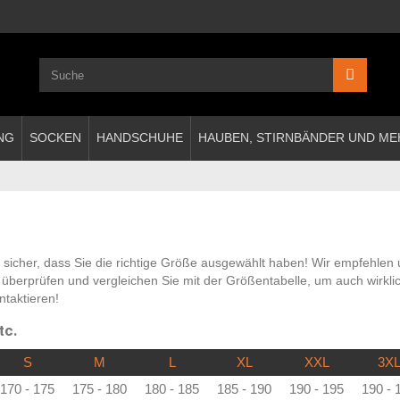
NG
SOCKEN
HANDSCHUHE
HAUBEN, STIRNBÄNDER UND ME
e sicher, dass Sie die richtige Größe ausgewählt haben! Wir empfehlen
berprüfen und vergleichen Sie mit der Größentabelle, um auch wirklic
ntaktieren
!
tc.
S
M
L
XL
XXL
3X
170 - 175
175 - 180
180 - 185
185 - 190
190 - 195
190 - 