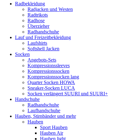
Radbekleidung
Radjacken und Westen
Radtrikots
Radhose
Überzieher
Radhandschuhe
Lauf und Freizeitbekleidung
Laufshirts
Softshell Jacken
Socken
Angebots-Sets
Kompressionssleeves
Kompressionssocken
Kompressionssocken lang
Quarter Socken HOWA
Sneaker-Socken LUCA
Socken verlängert SUURI und SUURI+
Handschuhe
Radhandschuhe
Laufhandschuhe
Hauben, Stirnbänder und mehr
Hauben
Sport Hauben
Hauben Air
Hauben light