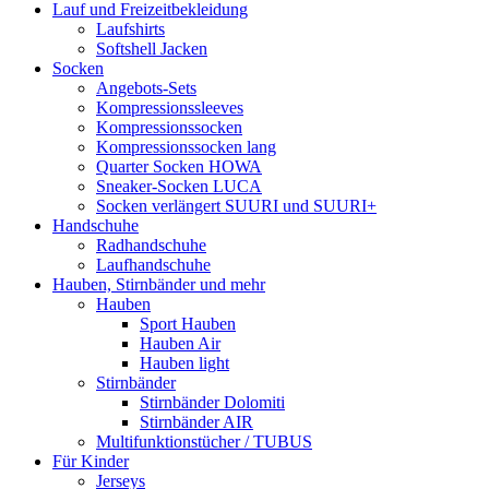
Lauf und Freizeitbekleidung
Laufshirts
Softshell Jacken
Socken
Angebots-Sets
Kompressionssleeves
Kompressionssocken
Kompressionssocken lang
Quarter Socken HOWA
Sneaker-Socken LUCA
Socken verlängert SUURI und SUURI+
Handschuhe
Radhandschuhe
Laufhandschuhe
Hauben, Stirnbänder und mehr
Hauben
Sport Hauben
Hauben Air
Hauben light
Stirnbänder
Stirnbänder Dolomiti
Stirnbänder AIR
Multifunktionstücher / TUBUS
Für Kinder
Jerseys