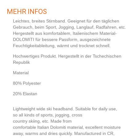
MEHR INFOS
Leichtes, breites Stirnband. Geeignet für den täglichen
Gebrauch, beim Sport, Jogging, Langlauf, Radfahren, etc.
Hergestellt aus komfortablem, Italienischem Material-
DOLOMITI für bessere Passform, ausgezeichnete
Feuchtigkeitableitung, wärmt und trocknet schnell.
Hochwertiges Produkt. Hergestellt in der Tschechischen
Republik
Material
80% Polyester
20% Elastan
Lightweight
wide
ski
headband.
Suitable
for daily use
,
so
all
kinds of sports
, jogging, cross
country
skiing,
etc.
Made
from
comfortable
Italian
Dolomiti
material
, excellent
moisture
away,
warms
and dries quickly.
M
anufactured
in
CR
,