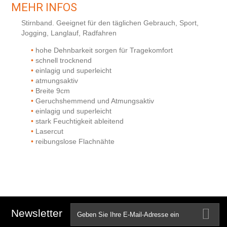
MEHR INFOS
Stirnband. Geeignet für den täglichen Gebrauch, Sport,
Jogging, Langlauf, Radfahren
hohe Dehnbarkeit sorgen für Tragekomfort
schnell trocknend
einlagig und superleicht
atmungsaktiv
Breite 9cm
Geruchshemmend und Atmungsaktiv
einlagig und superleicht
stark Feuchtigkeit ableitend
Lasercut
reibungslose Flachnähte
Newsletter