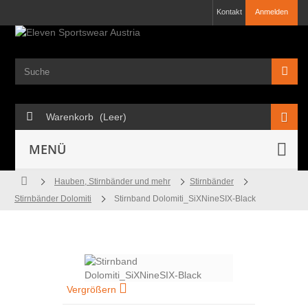
Kontakt
Anmelden
Warenkorb
(Leer)
MENÜ
Hauben, Stirnbänder und mehr
Stirnbänder
Stirnbänder Dolomiti
Stirnband Dolomiti_SiXNineSIX-Black
Vergrößern