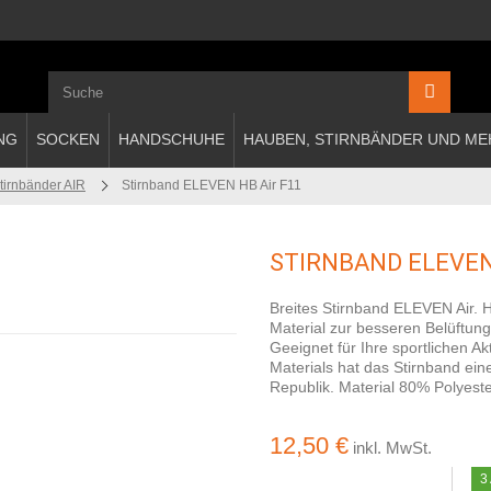
NG
SOCKEN
HANDSCHUHE
HAUBEN, STIRNBÄNDER UND ME
tirnbänder AIR
Stirnband ELEVEN HB Air F11
STIRNBAND ELEVEN
Breites Stirnband ELEVEN Air. H
Material zur besseren Belüftun
Geeignet für Ihre sportlichen A
Materials hat das Stirnband ein
Republik. Material 80% Polyes
12,50 €
inkl. MwSt.
3