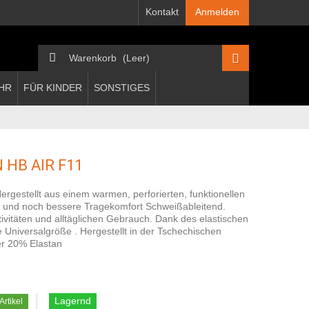
Kontakt
Anmelden
Warenkorb
(Leer)
HR
FÜR KINDER
SONSTIGES
 HB AIR F11
ergestellt aus einem warmen, perforierten, funktionellen
g und noch bessere Tragekomfort Schweißableitend.
ktivitäten und alltäglichen Gebrauch. Dank des elastischen
e Universalgröße . Hergestellt in der Tschechischen
ter 20% Elastan
Lagernd
Artikel