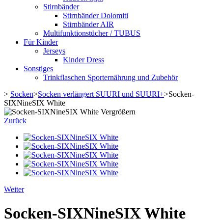
Stirnbänder
Stirnbänder Dolomiti
Stirnbänder AIR
Multifunktionstücher / TUBUS
Für Kinder
Jerseys
Kinder Dress
Sonstiges
Trinkflaschen Sporternährung und Zubehör
>
Socken
>
Socken verlängert SUURI und SUURI+
>
Socken-
SIXNineSIX White
Vergrößern
Zurück
Weiter
Socken-SIXNineSIX White