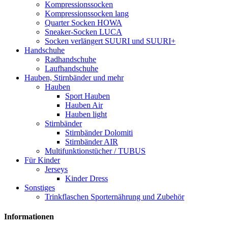
Kompressionssocken
Kompressionssocken lang
Quarter Socken HOWA
Sneaker-Socken LUCA
Socken verlängert SUURI und SUURI+
Handschuhe
Radhandschuhe
Laufhandschuhe
Hauben, Stirnbänder und mehr
Hauben
Sport Hauben
Hauben Air
Hauben light
Stirnbänder
Stirnbänder Dolomiti
Stirnbänder AIR
Multifunktionstücher / TUBUS
Für Kinder
Jerseys
Kinder Dress
Sonstiges
Trinkflaschen Sporternährung und Zubehör
Informationen