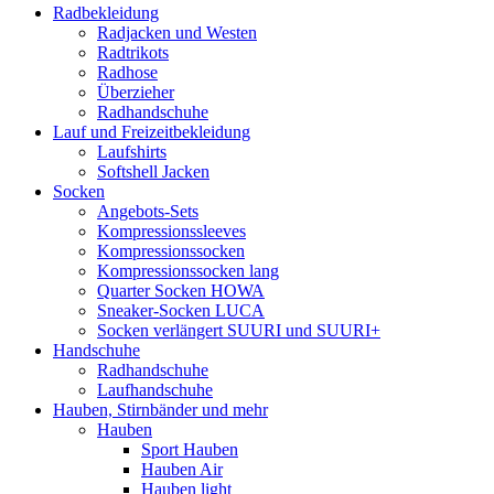
Radbekleidung
Radjacken und Westen
Radtrikots
Radhose
Überzieher
Radhandschuhe
Lauf und Freizeitbekleidung
Laufshirts
Softshell Jacken
Socken
Angebots-Sets
Kompressionssleeves
Kompressionssocken
Kompressionssocken lang
Quarter Socken HOWA
Sneaker-Socken LUCA
Socken verlängert SUURI und SUURI+
Handschuhe
Radhandschuhe
Laufhandschuhe
Hauben, Stirnbänder und mehr
Hauben
Sport Hauben
Hauben Air
Hauben light