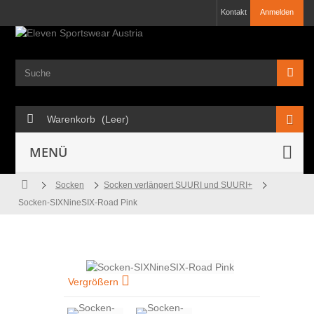
Kontakt
Anmelden
Warenkorb
(Leer)
MENÜ
Socken
Socken verlängert SUURI und SUURI+
Socken-SIXNineSIX-Road Pink
Vergrößern