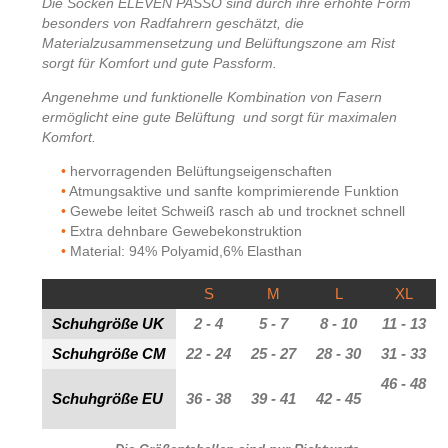
Die Socken ELEVEN PASSO sind durch ihre erhöhte Form
besonders von Radfahrern geschätzt, die
Materialzusammensetzung und Belüftungszone am Rist
sorgt für Komfort und gute Passform.
Angenehme und funktionelle Kombination von Fasern
ermöglicht eine gute Belüftung und sorgt für maximalen
Komfort
.
hervorragenden Belüftungseigenschaften
Atmungsaktive und sanfte komprimierende Funktion
Gewebe leitet Schweiß rasch ab und trocknet schnell
Extra dehnbare Gewebekonstruktion
Material: 94% Polyamid,6% Elasthan
S
M
L
XL
Schuhgröße UK
2 - 4
5 - 7
8 - 10
11 - 13
Schuhgröße CM
22 - 24
25 - 27
28 - 30
31 - 33
46 - 48
Schuhgröße EU
36 - 38
39 - 41
42 - 45