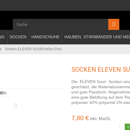
NG
SOCKEN
HANDSCHUHE
HAUBEN, STIRNBÄNDER UND ME
Socken ELEVEN SUURI Akiles Fluo
SOCKEN ELEVEN SUU
Die ELEVEN Suuri Socken sind
geschätzt, die Materialzusamme
und gute Passform. Angenehme 
eine gute Belüftung auf dem Ris
polyester 42% polyamid 2% ela
7,80 €
inkl. MwSt.
1