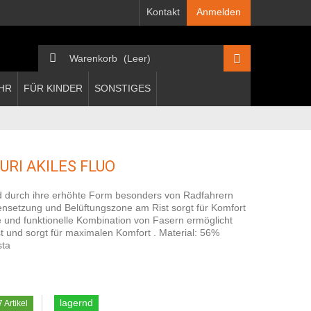
Kontakt
Anmelden
Warenkorb
(Leer)
HR
FÜR KINDER
SONSTIGES
RI AKILES FLUO
 durch ihre erhöhte Form besonders von Radfahrern
nsetzung und Belüftungszone am Rist sorgt für Komfort
und funktionelle Kombination von Fasern ermöglicht
t und sorgt für maximalen Komfort . Material: 56%
sta
lagernd
7
Artikel