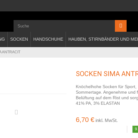
NG
SOCKEN
HANDSCHUHE
HAUBEN, STIRNBÄNDER UND ME
A ANTRACIT
SOCKEN SIMA ANT
Knöchelhohe Socken für Sport, 
Sommertage. Angenehme und fun
Belüftung auf dem Rist und sor
41% PA, 3% ELASTAN
6,70 €
inkl. MwSt.
9