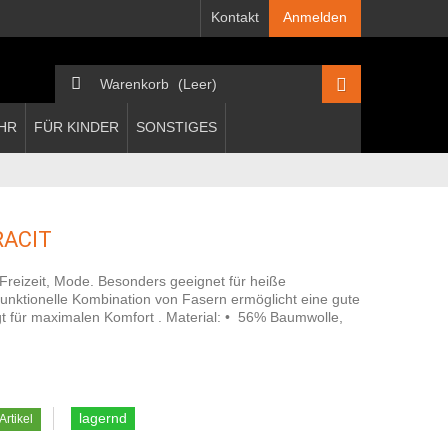
Kontakt
Anmelden
Warenkorb
(Leer)
HR
FÜR KINDER
SONSTIGES
RACIT
Freizeit, Mode. Besonders geeignet für heiße
ktionelle Kombination von Fasern ermöglicht eine gute
gt für maximalen Komfort . Material: • 56% Baumwolle,
lagernd
Artikel