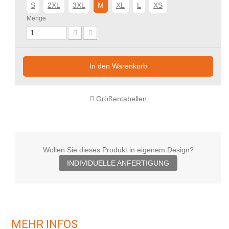
S
2XL
3XL
M
XL
L
XS
Menge
In den Warenkorb
Größentabellen
Wollen Sie dieses Produkt in eigenem Design?
INDIVIDUELLE ANFERTIGUNG
MEHR INFOS