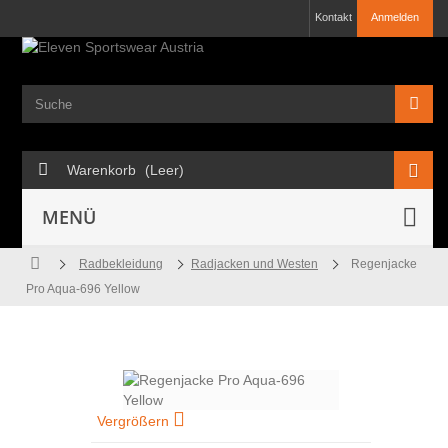
Kontakt
Anmelden
Warenkorb
(Leer)
MENÜ
Radbekleidung
Radjacken und Westen
Regenjacke
Pro Aqua-696 Yellow
Vergrößern