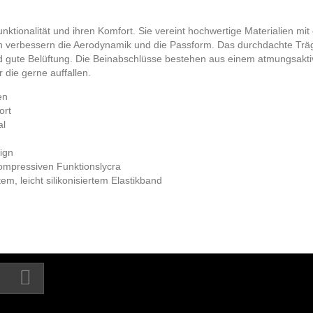
ktionalität und ihren Komfort. Sie vereint hochwertige Materialien mit
ten verbessern die Aerodynamik und die Passform. Das durchdachte Träg
te Belüftung. Die Beinabschlüsse bestehen aus einem atmungsaktiven, 
r die gerne auffallen.
en
ort
al
sign
 kompressiven Funktionslycra
em, leicht silikonisiertem Elastikband