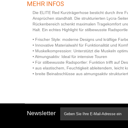
MEHR INFOS
Die ELITE Red Kurzträgerhose besticht durch ihre Fun
Ansprüchen standhält. Die strukturierten Lycra-Sei
Rückenbereich schenkt maximalen Tragekomfort und gu
Halt.
Ein echtes Highlight für stilbewusste Radsportle
• Frischer Style: moderne Designs und kräftige Farb
• Innovative Materialwahl für Funktionalität und Komf
• Muskelkompression: Unterstützt die Muskeln optim
• Atmungsaktiv: Ideal für intensive Touren
• Für stilbewusste Radsportler: Funktion trifft auf De
• aus elastischem, Feuchtigkeit ableitendem, leicht
• breite Beinabschlüsse aus atmungsaktiv strukturiert
Newsletter