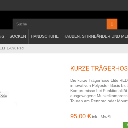
NG
SOCKEN
HANDSCHUHE
HAUBEN, STIRNBÄNDER UND ME
 ELITE-696 Red
KURZE TRÄGERHOSE
Die kurze Trägerhose Elite RED b
innovativen Polyester-Basis biet
Kompromisse bei Funktionalität
ausgewogene Muskelkompression
Touren am Rennrad oder Mount
95,00 €
inkl. MwSt.
1