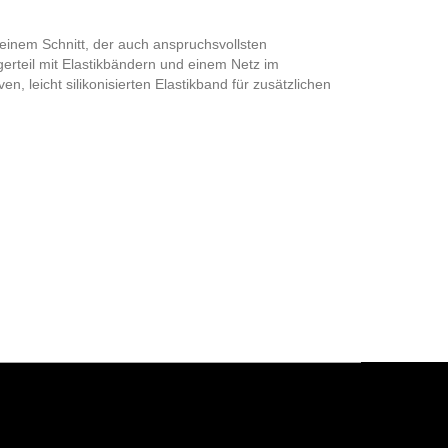
 einem Schnitt, der auch anspruchsvollsten
erteil mit Elastikbändern und einem Netz im
leicht silikonisierten Elastikband für zusätzlichen