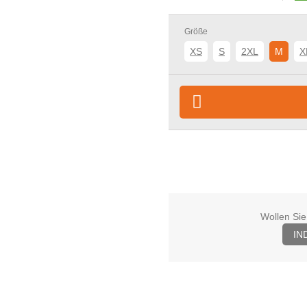
Größe
XS
S
2XL
M
X
Wollen Sie
IN