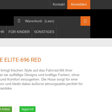
Kontakt
Anmelden
Warenkorb
(Leer)
HR
FÜR KINDER
SONSTIGES
 ELITE-696 RED
ringt frischen Style auf das Fahrrad.Mit ihrer
et sie auffällige Designs und kräftige Farben, ohne
 und Komfort einzugehen. Die Hose sorgt für eine
 und bleibt dabei äußerst atmungsaktiv,perfekt für
ainbike.
lagernd
9
Artikel