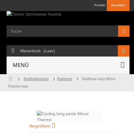
Kontakt
Anmelden
Warenkorb
(Leer)
MENÜ
Radbekleidung
Radhose
Radhose lang Mirror
Thermo man
Vergrößern