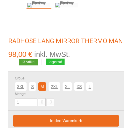
RADHOSE LANG MIRROR THERMO MAN
98,00 €
inkl. MwSt.
lagernd
13
Artikel
Größe
3XL
S
M
2XL
XL
XS
L
Menge
In den Warenkorb