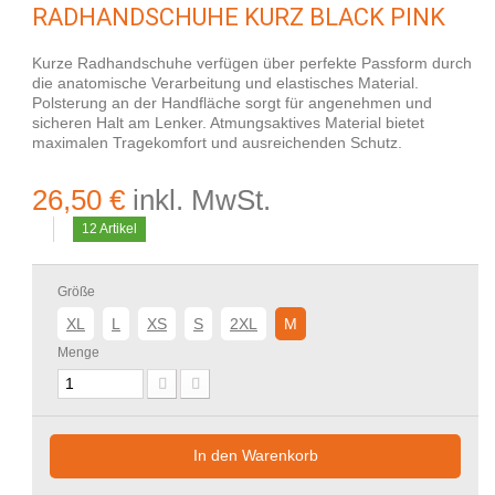
RADHANDSCHUHE KURZ BLACK PINK
Kurze Radhandschuhe verfügen über perfekte Passform durch
die anatomische Verarbeitung und elastisches Material.
Polsterung an der Handfläche sorgt für angenehmen und
sicheren Halt am Lenker. Atmungsaktives Material bietet
maximalen Tragekomfort und ausreichenden Schutz.
26,50 €
inkl. MwSt.
12
Artikel
Größe
XL
L
XS
S
2XL
M
Menge
In den Warenkorb