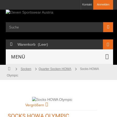
Kontakt
Anmelden
Warenkorb
(Leer)
MENÜ
Socken
Quarter Socken HOWA
Socks HOWA
Olympic
Vergrößern
SOCKS HOWA OLYMPIC