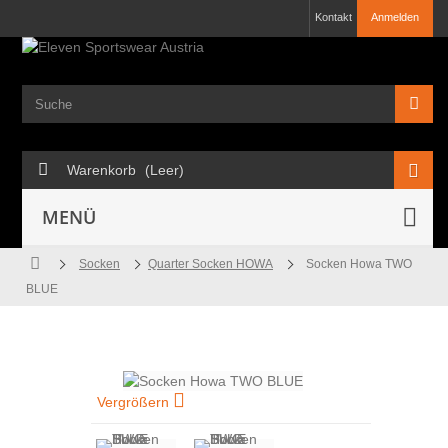
Kontakt
Anmelden
Warenkorb
(Leer)
MENÜ
Socken
Quarter Socken HOWA
Socken Howa TWO
BLUE
Vergrößern