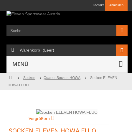
Kontakt
Anmelden
Warenkorb
(Leer)
MENÜ
Socken
Quarter Socken HOWA
Socken ELEVEN
HOWA FLUO
Vergrößern
SOCKEN ELEVEN HOWA FLUO