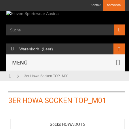
Kontakt
Anmelden
Warenkorb
(Leer)
MENÜ
3er Howa Socken TOP_M01
3ER HOWA SOCKEN TOP_M01
Socks HOWA DOTS