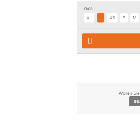
Größe
XL
L
XS
S
M
Wollen Sie
IN