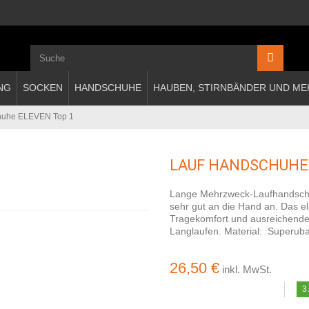
NG
SOCKEN
HANDSCHUHE
HAUBEN, STIRNBÄNDER UND ME
huhe ELEVEN Top 1
LAUF HANDSCHUHE 
Lange Mehrzweck-Laufhandsch
sehr gut an die Hand an. Das e
Tragekomfort und ausreichende
Langlaufen. Material: Superuba
26,50 €
inkl. MwSt.
3