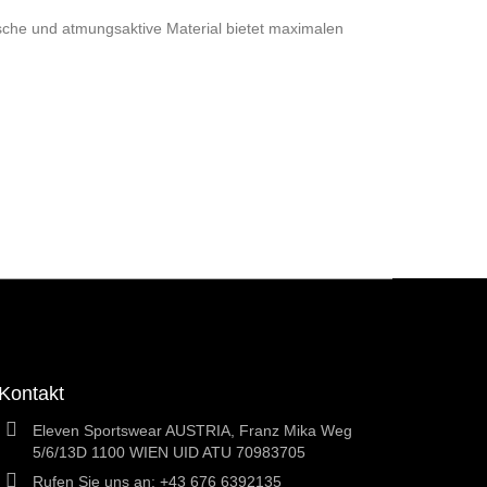
che und atmungsaktive Material bietet maximalen
Kontakt
Eleven Sportswear AUSTRIA, Franz Mika Weg
5/6/13D 1100 WIEN UID ATU 70983705
Rufen Sie uns an:
+43 676 6392135