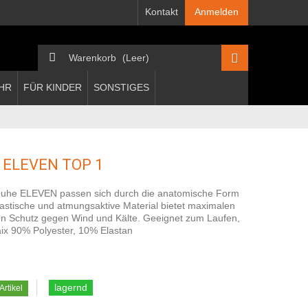
Kontakt
Anmelden
Warenkorb
(Leer)
HR
FÜR KINDER
SONSTIGES
ELEVEN TOP 1
uhe ELEVEN passen sich durch die anatomische Form
lastische und atmungsaktive Material bietet maximalen
n Schutz gegen Wind und Kälte. Geeignet zum Laufen,
ix 90% Polyester, 10% Elastan
lagernd
Artikel