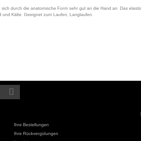
h durch die anatomische Form sehr gut an die Hand an. Das elastis
 und Kälte. Geeignet zum Laufen, Langlaufen.
Ihr Kundenbereich
Ihre Bestellungen
Ihre Rückvergütungen