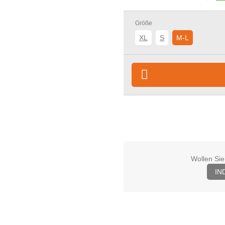
Größe
XL
S
M-L
Wollen Sie
IN