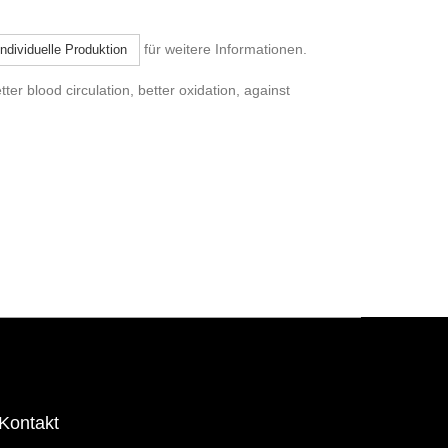
für weitere Informationen.
Individuelle Produktion
tter blood circulation, better oxidation, against
Kontakt