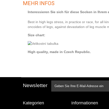
MEHR INFOS
Interessieren Sie sich für diese Socken in Ihrem
Best in high legs stress, in practice or race, for all k
oncoides of legs, against devastation of leg muscle m
Size chart:
High quality, made in Czech Republic.
Newsletter
Kategorien
Informationen