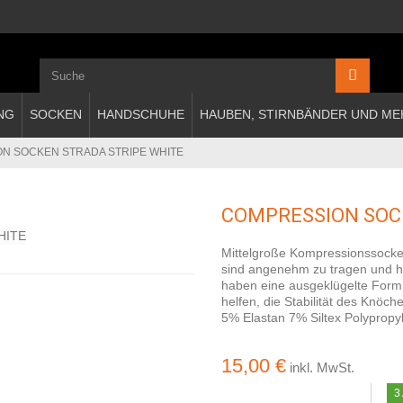
NG
SOCKEN
HANDSCHUHE
HAUBEN, STIRNBÄNDER UND ME
N SOCKEN STRADA STRIPE WHITE
COMPRESSION SOC
Mittelgroße Kompressionssocken
sind angenehm zu tragen und he
haben eine ausgeklügelte Form
helfen, die Stabilität des Knö
5% Elastan 7% Siltex Polypropyl
15,00 €
inkl. MwSt.
3