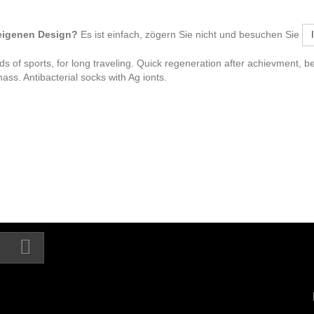
 eigenen Design?
Es ist einfach, zögern Sie nicht und besuchen Sie
inds of sports, for long traveling. Quick regeneration after achievment, be
ass. Antibacterial socks with Ag ionts.
Ihr Kundenbereich