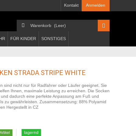
Kontakt
Anmelden
Warenkorb
(Leer)
HR
FÜR KINDER
SONSTIGES
KEN STRADA STRIPE WHITE
 sind nicht nur für Radfahrer oder Läufer geeignet. Sie
lfen Ihnen, maximale Leistung zu erreichen. Die Socken
 und dadurch eine perfekte Anpassung am Fuß und
chels zu gewährleisten. Zusammensetzung: 88% Polyamid
en Hergestellt in CZ
lagernd
Artikel