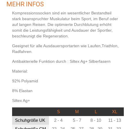
MEHR INFOS
Kompressionssocken sind ein wesentlicher Bestandteil
stark beanspruchter Muskulatur beim Sport, im Beruf oder
auf langen Reisen. Die optimierte Durchblutung erhöht
somit die Leistungsfähigkeit und Ausdauer der Sportler,
beschleunigt die Regeneration.
Geeignet für alle Ausdauersportarten wie Laufen,Triathlon,
Radfahren.
Antibakterielle Funktion durch : Siltex Ag+ Silberfasern
Material:
92% Polyamid
8% Elastan
Siltex Ag+
S
M
L
XL
Schuhgröße UK
2 - 4
5 - 7
8 - 10
11 - 13
Schuhgröße CM
22 - 24
25 - 27
28 - 30
31 - 33