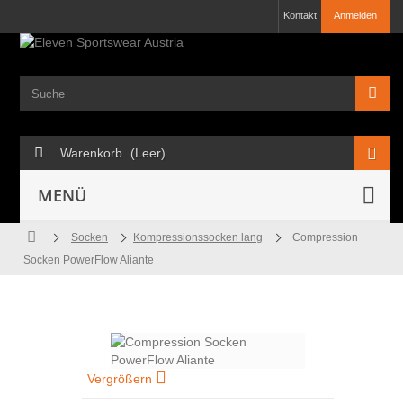
Kontakt
Anmelden
Warenkorb
(Leer)
MENÜ
Socken
Kompressionssocken lang
Compression
Socken PowerFlow Aliante
Vergrößern