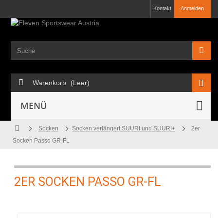
Kontakt
Anmelden
Warenkorb
(Leer)
MENÜ
Socken
Socken verlängert SUURI und SUURI+
2er
Socken Passo GR-FL
2ER SOCKEN PASSO GR-FL