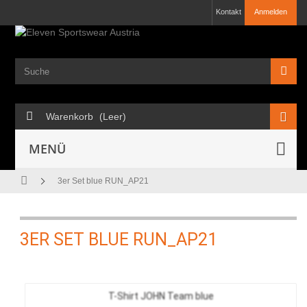
Kontakt
Anmelden
Warenkorb
(Leer)
MENÜ
3er Set blue RUN_AP21
3ER SET BLUE RUN_AP21
T-Shirt JOHN Team blue