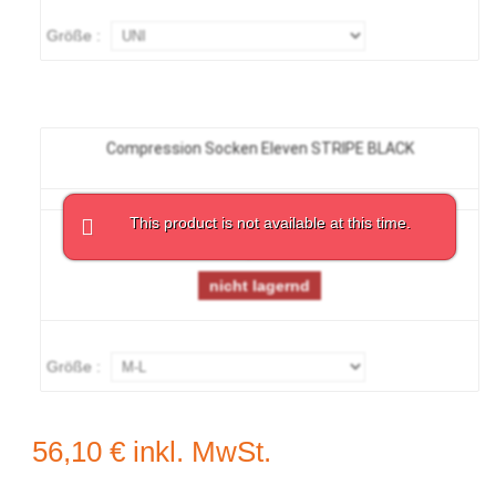
Größe :
Compression Socken Eleven STRIPE BLACK
This product is not available at this time.
21,73 €
nicht lagernd
Größe :
56,10 €
inkl. MwSt.