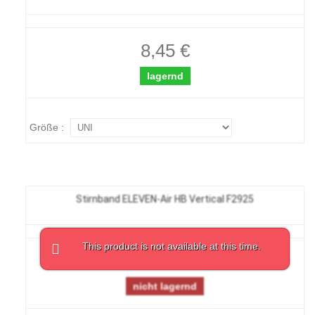
8,45 €
lagernd
Größe :
Stirnband ELEVEN-Air HB Vertical F2925
This product is not available at this time.
8,45 €
nicht lagernd