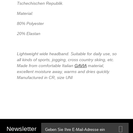
Tschechischen Republik.
Material:
80% Polyester
20% Elastan
Lightweight wide headband. Suitable for daily use, so
all kinds of sports, jogging, cross country skiing, etc.
Made from comfortable Italian
GAVIA
material,
excellent moisture away, warms and dries quickly.
Manufactured in CR, size UNI
Newsletter