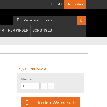
Kontakt
Anmelden
Warenkorb
(Leer)
HR
FÜR KINDER
SONSTIGES
35,50 €
inkl. MwSt.
Menge
In den Warenkorb