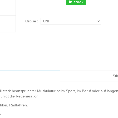
In stock
Größe :
Sti
 stark beanspruchter Muskulatur beim Sport, im Beruf oder auf langen
eunigt die Regeneration.
thlon, Radfahren.
n