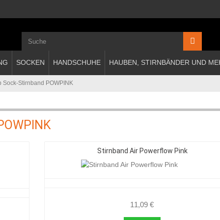
NG
SOCKEN
HANDSCHUHE
HAUBEN, STIRNBÄNDER UND ME
p Sock-Stirnband POWPINK
 POWPINK
Stirnband Air Powerflow Pink
11,09 €