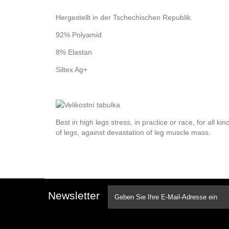
Hergestellt in der Tschechischen Republik.
92% Polyamid
8% Elastan
Siltex Ag+
Best in high legs stress, in practice or race, for all k
of legs, against devastation of leg muscle mass.
Newsletter